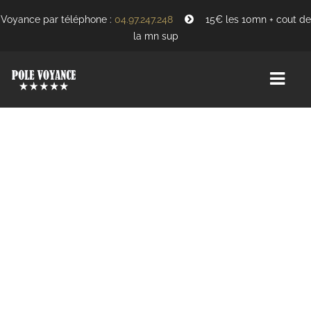
Voyance par téléphone :
04.97.247.248
15€ les 10mn + cout de
la mn sup
ACCUEIL
REJOINDRE L’ÉQUIPE
A PROPOS