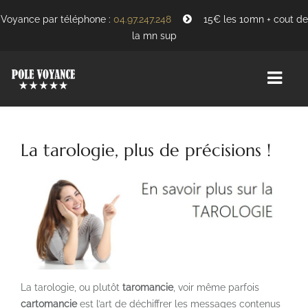
Voyance par téléphone :
04.97.247.248
15€ les 10mn + cout de
la mn sup
ACCUEIL
La tarologie, plus de précisions !
REJOINDRE L’ÉQUIPE
A PROPOS
La tarologie, ou plutôt
taromancie
, voir même parfois
cartomancie
est l’art de déchiffrer les messages contenus